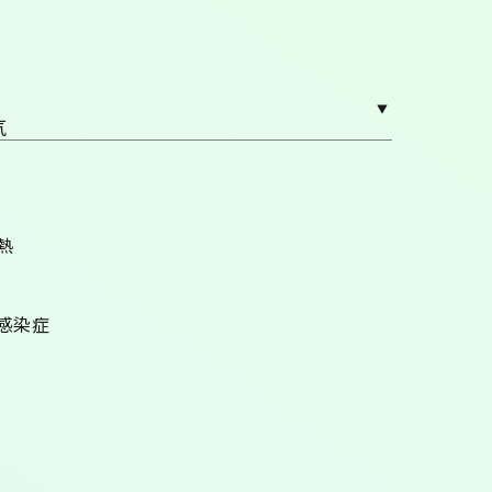
気
熱
感染症