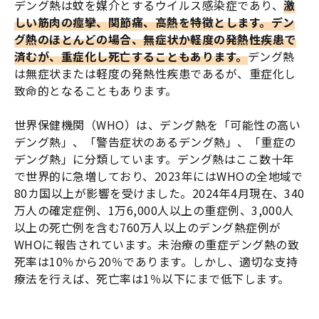
デング熱は蚊を媒介とするウイルス感染症であり、
激
しい筋肉の痙攣、関節痛、高熱を特徴とします。デン
グ熱のほとんどの場合、無症状か軽度の発熱性疾患で
済むが、重症化し死亡することもあります。
デング熱
は無症状または軽度の発熱性疾患であるが、重症化し
致命的となることもあります。
世界保健機関（WHO）は、デング熱を「可能性の高い
デング熱」、「警告症状のあるデング熱」、「重症の
デング熱」に分類しています。デング熱はここ数十年
で世界的に急増しており、2023年にはWHOの全地域で
80カ国以上が影響を受けました。2024年4月現在、340
万人の確定症例、1万6,000人以上の重症例、3,000人
以上の死亡例を含む760万人以上のデング熱症例が
WHOに報告されています。未治療の重症デング熱の致
死率は10％から20％であります。しかし、適切な支持
療法を行えば、死亡率は1％以下にまで低下します。