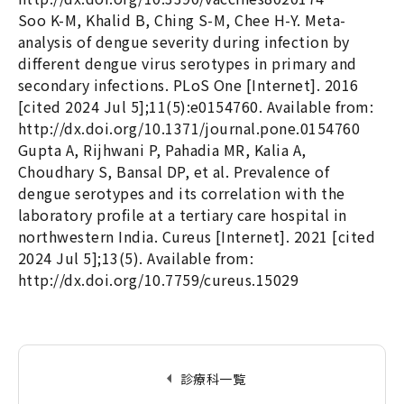
Soo K-M, Khalid B, Ching S-M, Chee H-Y. Meta-
analysis of dengue severity during infection by
different dengue virus serotypes in primary and
secondary infections. PLoS One [Internet]. 2016
[cited 2024 Jul 5];11(5):e0154760. Available from:
http://dx.doi.org/10.1371/journal.pone.0154760
Gupta A, Rijhwani P, Pahadia MR, Kalia A,
Choudhary S, Bansal DP, et al. Prevalence of
dengue serotypes and its correlation with the
laboratory profile at a tertiary care hospital in
northwestern India. Cureus [Internet]. 2021 [cited
2024 Jul 5];13(5). Available from:
http://dx.doi.org/10.7759/cureus.15029
arrow_left
診療科一覧