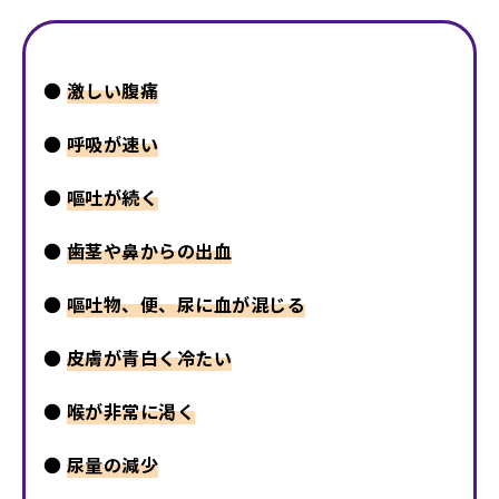
●
激しい腹痛
●
呼吸が速い
●
嘔吐が続く
●
歯茎や鼻からの出血
●
嘔吐物、便、尿に血が混じる
●
皮膚が青白く冷たい
●
喉が非常に渇く
●
尿量の減少