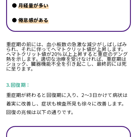
●
月経量が多い
●
倦怠感がある
重症期の前には、血小板数の急激な減少がしばしばみ
られ、それに伴ってヘマトクリット値が上昇します。
ヘマトクリット値が20％以上上昇すると重症のデング
熱を示します。適切な治療を受けなければ、重症期は
ショック、臓器機能不全を引き起こし、最終的には死
に至ります。
3.回復期：
重症期が終わると回復期に入り、2～3日かけて病状は
着実に改善し、症状も検査所見も徐々に改善します。
回復の兆候は以下の通りです。