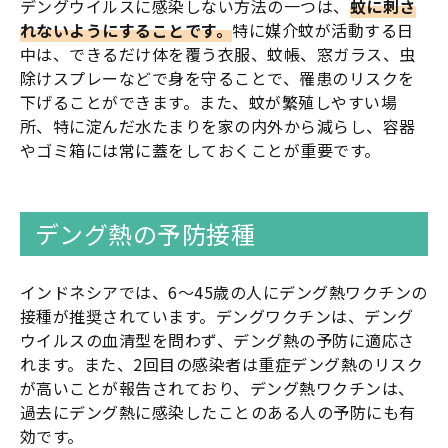
デングウイルスに感染しない方法の一つは、
蚊に刺さ
れないようにすることです。
特に媒介蚊が活動する日
中は、できるだけ体を覆う衣服、蚊帳、窓ガラス、虫
除けスプレーなどで身を守ることで、罹患のリスクを
下げることができます。また、蚊が繁殖しやすい場
所、特に淀んだ水たまりを家の内外から減らし、容器
やゴミ箱には常に蓋をしておくことが重要です。
デング熱の予防接種
インドネシアでは、6～45歳の人にデング熱ワクチンの
接種が推奨されています。デングワクチンは、デング
ウイルスの血清型を問わず、デング熱の予防に適応さ
れます。また、2回目の感染者は重症デング熱のリスク
が高いことが報告されており、デング熱ワクチンは、
過去にデング熱に感染したことのある人の予防にも有
効です。