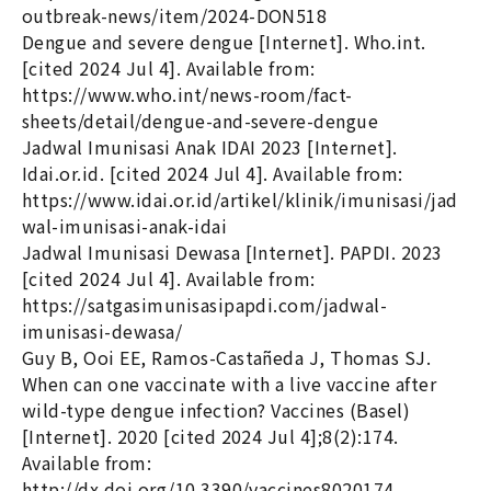
outbreak-news/item/2024-DON518
Dengue and severe dengue [Internet]. Who.int.
[cited 2024 Jul 4]. Available from:
https://www.who.int/news-room/fact-
sheets/detail/dengue-and-severe-dengue
Jadwal Imunisasi Anak IDAI 2023 [Internet].
Idai.or.id. [cited 2024 Jul 4]. Available from:
https://www.idai.or.id/artikel/klinik/imunisasi/jad
wal-imunisasi-anak-idai
Jadwal Imunisasi Dewasa [Internet]. PAPDI. 2023
[cited 2024 Jul 4]. Available from:
https://satgasimunisasipapdi.com/jadwal-
imunisasi-dewasa/
Guy B, Ooi EE, Ramos-Castañeda J, Thomas SJ.
When can one vaccinate with a live vaccine after
wild-type dengue infection? Vaccines (Basel)
[Internet]. 2020 [cited 2024 Jul 4];8(2):174.
Available from:
http://dx.doi.org/10.3390/vaccines8020174