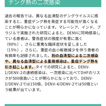
デング熱の二次感染
過去の報告では、異なる血清型のデングウイルスに感
染すると、重症デング熱を発症する可能性が高くなる
ことが明らかになっています。マレーシア、インド、ブ
ラジルで実施された研究によると、DENVに同時感染し
ている患者は、警告症状の強度が有意に高く
（90％）、さらに重篤な臨床症状を呈しました
（15％）。さらに、重症の血小板数減少を伴う患者の
有病率も記録されました。
別の血清型による二次感染
や、異なる血清型による重複感染は、重症デング熱を
引き起こします。
タイでの研究によると、DENV-
1/DENV-2の連続感染は、一次感染に比べてDHFのリス
クが500倍高いことが明らかになっており、DENV-
3/DENV-2では150倍、DENV-4/DENV-2では50倍とい
う結果が出ています。