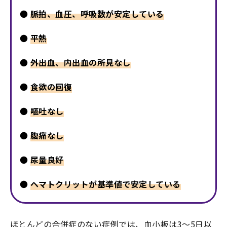
●
脈拍、血圧、呼吸数が安定している
●
平熱
●
外出血、内出血の所見なし
●
食欲の回復
●
嘔吐なし
●
腹痛なし
●
尿量良好
●
ヘマトクリットが基準値で安定している
ほとんどの合併症のない症例では、血小板は3～5日以