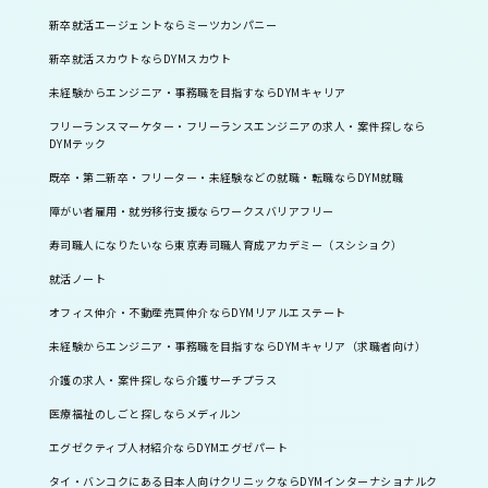
新卒就活エージェントならミーツカンパニー
新卒就活スカウトならDYMスカウト
未経験からエンジニア・事務職を目指すならDYMキャリア
フリーランスマーケター・フリーランスエンジニアの求人・案件探しなら
DYMテック
既卒・第二新卒・フリーター・未経験などの就職・転職ならDYM就職
障がい者雇用・就労移行支援ならワークスバリアフリー
寿司職人になりたいなら東京寿司職人育成アカデミー（スシショク）
就活ノート
オフィス仲介・不動産売買仲介ならDYMリアルエステート
未経験からエンジニア・事務職を目指すならDYMキャリア（求職者向け）
介護の求人・案件探しなら介護サーチプラス
医療福祉のしごと探しならメディルン
エグゼクティブ人材紹介ならDYMエグゼパート
タイ・バンコクにある日本人向けクリニックならDYMインターナショナルク