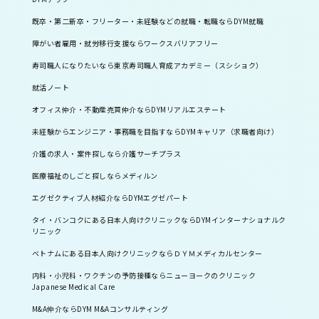
既卒・第二新卒・フリーター・未経験などの就職・転職ならDYM就職
障がい者雇用・就労移行支援ならワークスバリアフリー
寿司職人になりたいなら東京寿司職人育成アカデミー（スシショク）
就活ノート
オフィス仲介・不動産売買仲介ならDYMリアルエステート
未経験からエンジニア・事務職を目指すならDYMキャリア（求職者向け）
介護の求人・案件探しなら介護サーチプラス
医療福祉のしごと探しならメディルン
エグゼクティブ人材紹介ならDYMエグゼパート
タイ・バンコクにある日本人向けクリニックならDYMインターナショナルク
リニック
ベトナムにある日本人向けクリニックならＤＹＭメディカルセンター
内科・小児科・ワクチンの予防接種ならニューヨークのクリニック
Japanese Medical Care
M&A仲介ならDYM M&Aコンサルティング