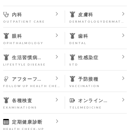
chevron_right
chevron_right
内科
皮膚科
OUTPATIENT CARE
DERMATOLOGYDERMATOLOGY
chevron_right
chevron_right
眼科
歯科
OPHTHALMOLOGY
DENTAL
chevron_right
chevron_right
生活習慣病外来
性感染症
LIFESTYLE DISEASE
STD
chevron_right
chevron_right
アフターフォロー外来
予防接種
FOLLOW UP HEALTH CHECK-UP
VACCINATION
chevron_right
chevron_right
各種検査
オンライン診療
EXAMINATIONS
TELEMEDICINE
chevron_right
定期健康診断
HEALTH CHECK-UP