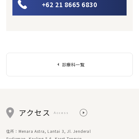
+62 21 8665 6830
arrow_left
診療科一覧
アクセス
Access
住所：Menara Astra, Lantai 3, Jl. Jenderal
Sudirman, Kavling 5-6, Karet Tengsin,