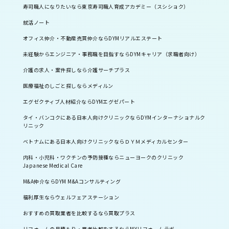
寿司職人になりたいなら東京寿司職人育成アカデミー（スシショク）
就活ノート
オフィス仲介・不動産売買仲介ならDYMリアルエステート
未経験からエンジニア・事務職を目指すならDYMキャリア（求職者向け）
介護の求人・案件探しなら介護サーチプラス
医療福祉のしごと探しならメディルン
エグゼクティブ人材紹介ならDYMエグゼパート
タイ・バンコクにある日本人向けクリニックならDYMインターナショナルク
リニック
ベトナムにある日本人向けクリニックならＤＹＭメディカルセンター
内科・小児科・ワクチンの予防接種ならニューヨークのクリニック
Japanese Medical Care
M&A仲介ならDYM M&Aコンサルティング
福利厚生ならウェルフェアステーション
おすすめの買取業者を比較するなら買取プラス
リフォームの見積もり・業者比較をするならMYリフォームラボ