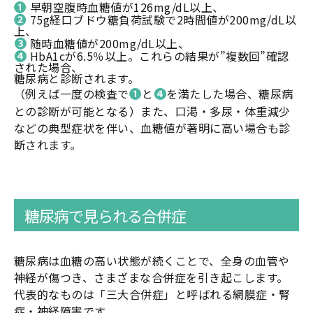
➊
早朝空腹時血糖値が126mg/dL以上、
➋
75g経口ブドウ糖負荷試験で2時間値が200mg/dL以
上、
➌
随時血糖値が200mg/dL以上、
➍
HbA1cが6.5％以上。これらの結果が”複数回”確認
された場合、
糖尿病と診断されます。
➊
➍
（例えば一度の検査で
と
を満たした場合、糖尿病
との診断が可能となる）また、口渇・多尿・体重減少
などの典型症状を伴い、血糖値が著明に高い場合も診
断されます。
糖尿病で見られる合併症
糖尿病は血糖の高い状態が続くことで、全身の血管や
神経が傷つき、さまざまな合併症を引き起こします。
代表的なものは「三大合併症」と呼ばれる網膜症・腎
症・神経障害です。