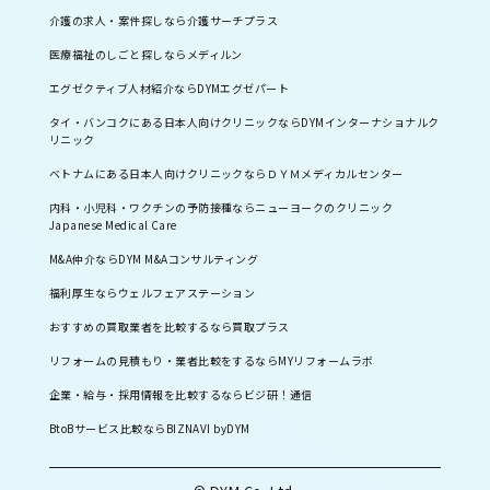
介護の求人・案件探しなら介護サーチプラス
医療福祉のしごと探しならメディルン
エグゼクティブ人材紹介ならDYMエグゼパート
タイ・バンコクにある日本人向けクリニックならDYMインターナショナルク
リニック
ベトナムにある日本人向けクリニックならＤＹＭメディカルセンター
内科・小児科・ワクチンの予防接種ならニューヨークのクリニック
Japanese Medical Care
M&A仲介ならDYM M&Aコンサルティング
福利厚生ならウェルフェアステーション
おすすめの買取業者を比較するなら買取プラス
リフォームの見積もり・業者比較をするならMYリフォームラボ
企業・給与・採用情報を比較するならビジ研！通信
BtoBサービス比較ならBIZNAVI byDYM