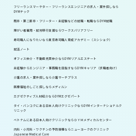
フリーランスマーケター・フリーランスエンジニアの求人・案件探しなら
DYMテック
既卒・第二新卒・フリーター・未経験などの就職・転職ならDYM就職
障がい者雇用・就労移行支援ならワークスバリアフリー
寿司職人になりたいなら東京寿司職人育成アカデミー（スシショク）
就活ノート
オフィス仲介・不動産売買仲介ならDYMリアルエステート
未経験からエンジニア・事務職を目指すならDYMキャリア（求職者向け）
介護の求人・案件探しなら介護サーチプラス
医療福祉のしごと探しならメディルン
エグゼクティブ人材紹介ならDYMエグゼパート
タイ・バンコクにある日本人向けクリニックならDYMインターナショナルク
リニック
ベトナムにある日本人向けクリニックならＤＹＭメディカルセンター
内科・小児科・ワクチンの予防接種ならニューヨークのクリニック
Japanese Medical Care