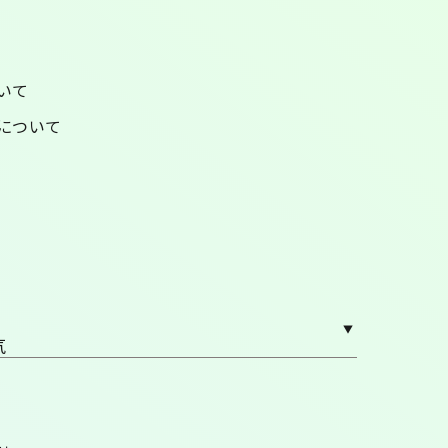
いて
について
気