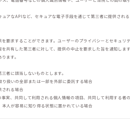
レス、電話番号などの個人識別情報や、ユーザーと当院との間の取
キュアなAPIなど、セキュアな電子手段を通じて第三者に提供され
供を要求することができます。ユーザーのプライバシーとセキュリ
報を共有した第三者に対して、提供の中止を要求した旨を通知しま
あります。
第三者に該当しないものとします。
取り扱いの全部または一部を外部に委託する場合
供される場合
の事実、共同して利用される個人情報の項目、共同して利用する者
、本人が容易に知り得る状態に置かれている場合